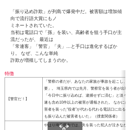
「振り込め詐欺」が列島で爆発中だ。被害額は増加傾
向で流行語大賞にもノ
ミネートされていた。
当初は電話口で「孫」を装い、高齢者を狙う手口が主
流だったが、 最近は
「常連客」「警官」「夫」…と手口は進化するばか
り。 なぜ、こんな単純
詐欺が増殖してしまうのか。
特徴
「警察の者だが、あなたの家族が事故を起こし、
要」。 埼玉県内では先月、警察官を装う者が出現
「今日中に振り込めば、逮捕せずに済む」と淡々
【警官だ！】
遂も含め10件以上の被害が通報された。 なかには
害者を装った“役者”が代わる代わる電話口に出るため
も振り込んだ被害者もいた」（捜査関係者）
やはり埼玉県内では、夫を装った犯人が泣きながら