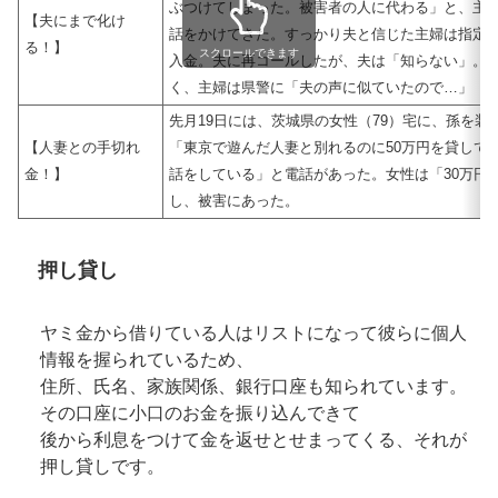
ぶつけてしまった。被害者の人に代わる」と、主婦
【夫にまで化け
話をかけてきた。すっかり夫と信じた主婦は指定口
る！】
スクロールできます
入金。夫に再コールしたが、夫は「知らない」。 
く、主婦は県警に「夫の声に似ていたので…」
先月19日には、茨城県の女性（79）宅に、孫を装
【人妻との手切れ
「東京で遊んだ人妻と別れるのに50万円を貸して
金！】
話をしている」と電話があった。女性は「30万円
し、被害にあった。
押し貸し
ヤミ金から借りている人はリストになって彼らに個人
情報を握られているため、
住所、氏名、家族関係、銀行口座も知られています。
その口座に小口のお金を振り込んできて
後から利息をつけて金を返せとせまってくる、それが
押し貸しです。