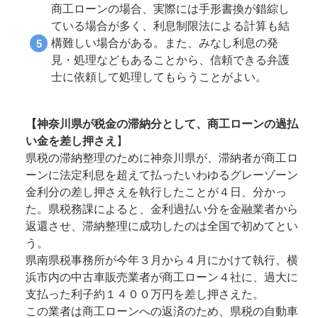
商工ローンの場合、実際には手形書換が錯綜し
ている場合が多く、利息制限法による計算も結
構難しい場合がある。また、みなし利息の発
見・処理などもあることから、信頼できる弁護
士に依頼して処理してもらうことがよい。
【神奈川県が税金の滞納分として、商工ローンの過払
い金を差し押さえ
】
県税の滞納整理のために神奈川県が、滞納者が商工ロ
ーンに法定利息を超えて払ったいわゆるグレーゾーン
金利分の差し押さえを執行したことが４日、分かっ
た。県税務課によると、金利過払い分を金融業者から
返還させ、滞納整理に成功したのは全国で初めてとい
う。
県南県税事務所が今年３月から４月にかけて執行。横
浜市内の中古車販売業者が商工ローン４社に、過大に
支払った利子約１４００万円を差し押さえた。
この業者は商工ローンへの返済のため、県税の自動車