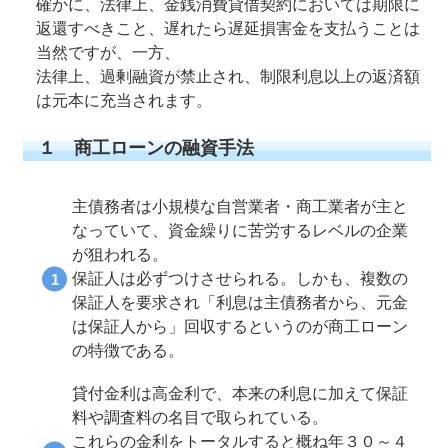
確かに、法律上、金銭消費貸借契約においては期限に
返還すべきこと、遅れたら遅延損害金を支払うことは
当然ですが、一方、
法律上、過剰融資が禁止され、制限利息以上の返済額
は元本に充当されます。
１ 商工ローンの融資手法
主債務者は小規模な自営業者・商工業者が主と
なっていて、資金繰りに苦労するレベルの企業
が狙われる。
保証人は必ずつけさせられる。しかも、複数の
保証人を要求され「利息は主債務者から、元金
は保証人から」回収するというのが商工ローン
の特徴である。
貸付金利は高金利で、本来の利息に加えて保証
料や調査料の名目で取られている。
これらの金利をトータルすると概ね年３０～４