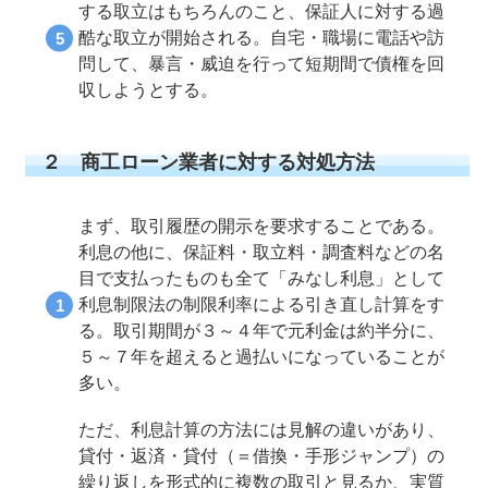
する取立はもちろんのこと、保証人に対する過
酷な取立が開始される。自宅・職場に電話や訪
問して、暴言・威迫を行って短期間で債権を回
収しようとする。
２ 商工ローン業者に対する対処方法
まず、取引履歴の開示を要求することである。
利息の他に、保証料・取立料・調査料などの名
目で支払ったものも全て「みなし利息」として
利息制限法の制限利率による引き直し計算をす
る。取引期間が３～４年で元利金は約半分に、
５～７年を超えると過払いになっていることが
多い。
ただ、利息計算の方法には見解の違いがあり、
貸付・返済・貸付（＝借換・手形ジャンプ）の
繰り返しを形式的に複数の取引と見るか、実質