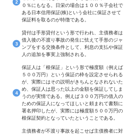
０％にもなる。日栄の場合は１００％子会社で
ある日本信用保証(株)という会社に保証させて
保証料を取るのが特徴である。
貸付は手形貸付という形で行われ、主債務者は
借入後の不渡り事故の発生に怯えて手形のジャ
ンプをする交換条件として、利息の支払や保証
人の追加を事実上強制される。
保証人は「根保証」という形で極度額（例えば
５００万円）という保証の枠を設定させられる
が、実際にはその説明がきちんとなされないた
め、保証人は思った以上の金額を保証してしま
うのが実情である。例えば３００万円の借入の
ための保証人になってほしいと頼まれて書類に
署名押印したが、実際には極度額５００万円の
根保証契約となっていたということである。
主債務者が不渡り事故を起こせば主債務者に対