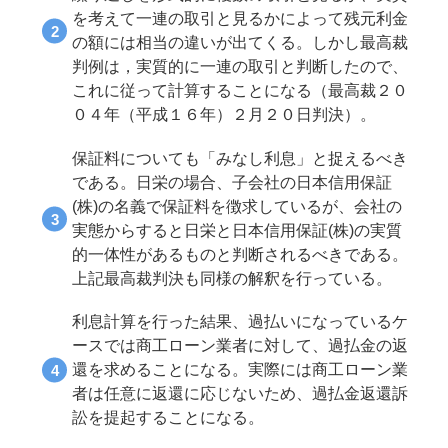
を考えて一連の取引と見るかによって残元利金
の額には相当の違いが出てくる。しかし最高裁
判例は，実質的に一連の取引と判断したので、
これに従って計算することになる（最高裁２０
０４年（平成１６年）２月２０日判決）。
保証料についても「みなし利息」と捉えるべき
である。日栄の場合、子会社の日本信用保証
(株)の名義で保証料を徴求しているが、会社の
実態からすると日栄と日本信用保証(株)の実質
的一体性があるものと判断されるべきである。
上記最高裁判決も同様の解釈を行っている。
利息計算を行った結果、過払いになっているケ
ースでは商工ローン業者に対して、過払金の返
還を求めることになる。実際には商工ローン業
者は任意に返還に応じないため、過払金返還訴
訟を提起することになる。